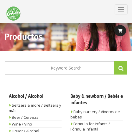
Skip
to
Toggl
main
content
Productos
Alcohol / Alcohol
Baby & newborn / Bebés e
infantes
Seltzers & more / Seltzers y
más
Baby nursery / Viveros de
bebés
Beer / Cerveza
Formula for infants /
Wine / Vino
Fórmula infantil
Liquor / Alcohol