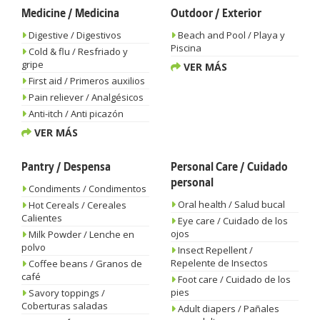
Medicine / Medicina
Outdoor / Exterior
Digestive / Digestivos
Beach and Pool / Playa y
Piscina
Cold & flu / Resfriado y
gripe
VER MÁS
First aid / Primeros auxilios
Pain reliever / Analgésicos
Anti-itch / Anti picazón
VER MÁS
Pantry / Despensa
Personal Care / Cuidado
personal
Condiments / Condimentos
Oral health / Salud bucal
Hot Cereals / Cereales
Calientes
Eye care / Cuidado de los
ojos
Milk Powder / Lenche en
polvo
Insect Repellent /
Repelente de Insectos
Coffee beans / Granos de
café
Foot care / Cuidado de los
pies
Savory toppings /
Coberturas saladas
Adult diapers / Pañales