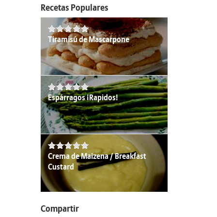
Recetas Populares
Tiramisú de Mascarpone
Espárragos ¡Rapidos!
Crema de Maizena / Breakfast
Custard
Compartir