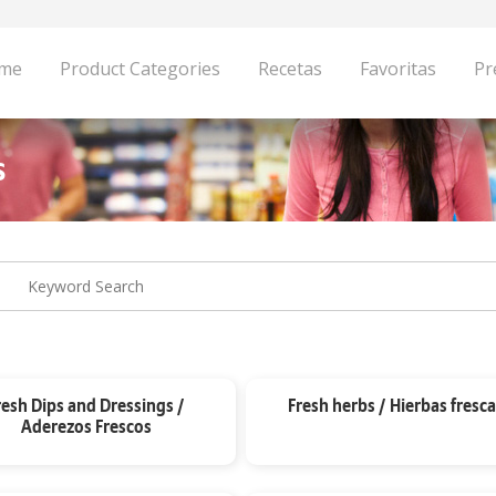
me
Product Categories
Recetas
Favoritas
Pr
s
resh Dips and Dressings /
Fresh herbs / Hierbas fresca
Aderezos Frescos