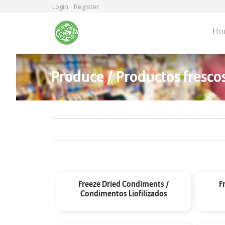
Skip
Login
Register
to
main
Ho
content
Produce / Productos fresco
Freeze Dried Condiments /
F
Condimentos Liofilizados