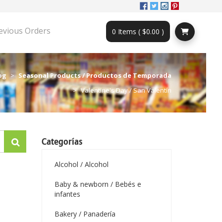
evious Orders
0 Items ( $0.00 )
og
Seasonal Products / Productos de Temporada
Valentine's Day / San Valentín
Categorías
Alcohol / Alcohol
Baby & newborn / Bebés e
infantes
Bakery / Panadería