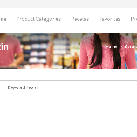
me
Product Categories
Recetas
Favoritas
Pr
tín
Home
Catal