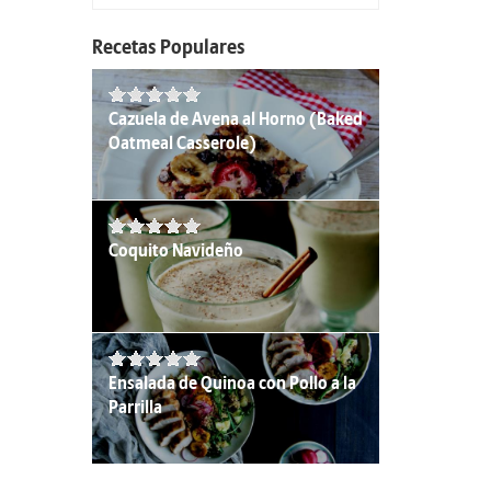
Recetas Populares
Cazuela de Avena al Horno (Baked
Oatmeal Casserole)
Coquito Navideño
Ensalada de Quinoa con Pollo a la
Parrilla