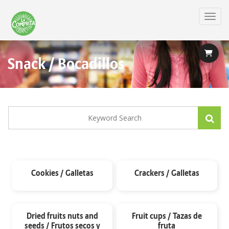
Skip
to
Toggl
main
content
Snack / Bocadillos
Cookies / Galletas
Crackers / Galletas
Dried fruits nuts and
Fruit cups / Tazas de
seeds / Frutos secos y
fruta