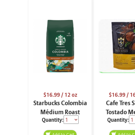
$16.99
/ 12 oz
$16.99
/ 1
Starbucks Colombia
Cafe Tres S
Médium Roast
Tostado M
Quantity:
Quantity:
Ground Coffee 12
Grano 16
oz