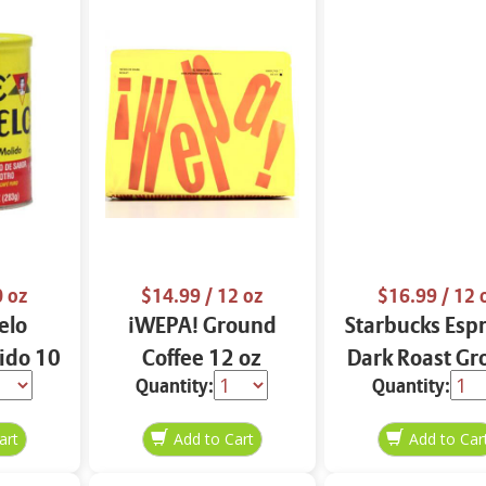
0 oz
$14.99
/ 12 oz
$16.99
/ 12 
elo
¡WEPA! Ground
Starbucks Esp
ido 10
Coffee 12 oz
Dark Roast G
Quantity:
Quantity:
Coffee 12 