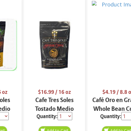
6 oz
$16.99
/ 16 oz
$4.19
/ 8.8 
oles
Cafe Tres Soles
Café Oro en Gr
edio
Tostado Medio
Whole Bean C
Quantity:
Quantity:
 oz
Molido 16 oz
8.8 oz