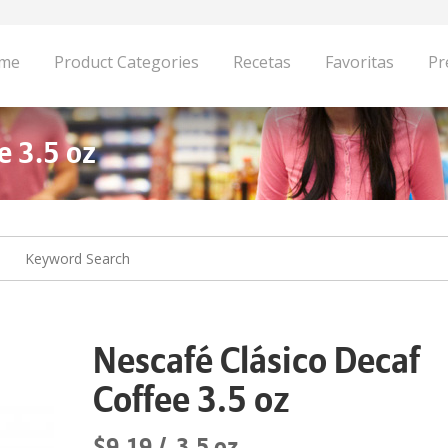
me
Product Categories
Recetas
Favoritas
Pr
e 3.5 oz
Nescafé Clásico Decaf
Coffee 3.5 oz
$9.19
3.5 oz