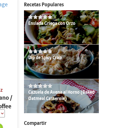
Recetas Populares
Enslada Griega con Orzo
Dip de Spicy Crab
oz
Cazuela de Avena al Horno (Baked
ano /
Oatmeal Casserole)
offee
Compartir