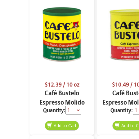
$12.39
/ 10 oz
$10.49
/ 1
Café Bustelo
Café Bust
Espresso Molido
Espresso Mol
Quantity:
Quantity:
Decafeinado 10 oz
oz