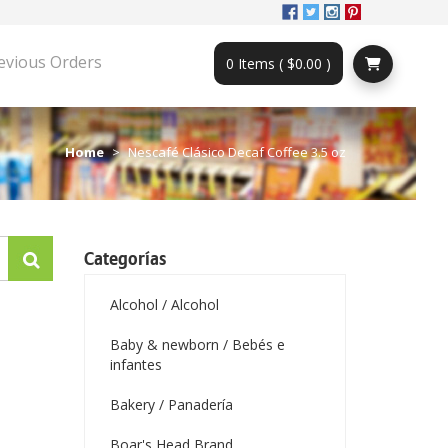
evious Orders
0 Items ( $0.00 )
Home
Nescafé Clásico Decaf Coffee 3.5 oz
Categorías
Alcohol / Alcohol
Baby & newborn / Bebés e
infantes
Bakery / Panadería
Boar's Head Brand