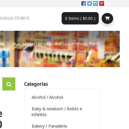
evious Orders
0 Items ( $0.00 )
me
Oban 14 Year Old Single Malt Scotch Whisky 750 ml
Categorías
Alcohol / Alcohol
Baby & newborn / Bebés e
e
infantes
0
Bakery / Panadería