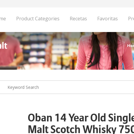
me
Product Categories
Recetas
Favoritas
Pr
lt
Ho
Oban 14 Year Old Singl
Malt Scotch Whisky 75