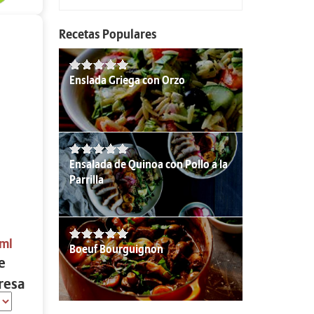
Recetas Populares
Enslada Griega con Orzo
Ensalada de Quinoa con Pollo a la
Parrilla
 ml
Boeuf Bourguignon
e
resa