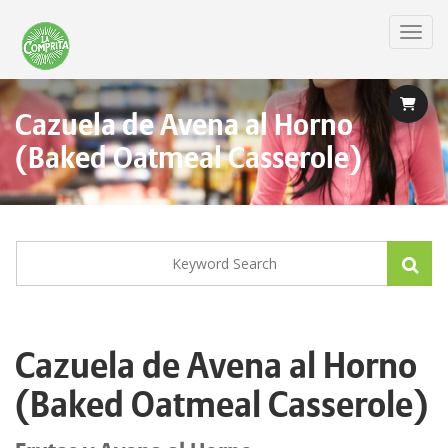
Skip
to
Toggl
main
content
Cazuela de Avena al Horno
(Baked Oatmeal Casserole)
Cazuela de Avena al Horno
(Baked Oatmeal Casserole)