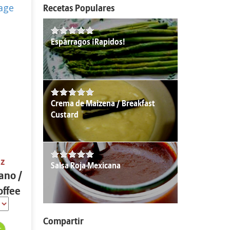
Recetas Populares
Espárragos ¡Rapidos!
Crema de Maizena / Breakfast
Custard
oz
Salsa Roja Mexicana
ano /
offee
Compartir