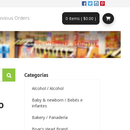
evious Orders
0 Items ( $0.00 )
Home
Cafe Crema Todo en Uno 13.3 oz
Categorías
Alcohol / Alcohol
Baby & newborn / Bebés e
o
infantes
Bakery / Panadería
Boar's Head Brand