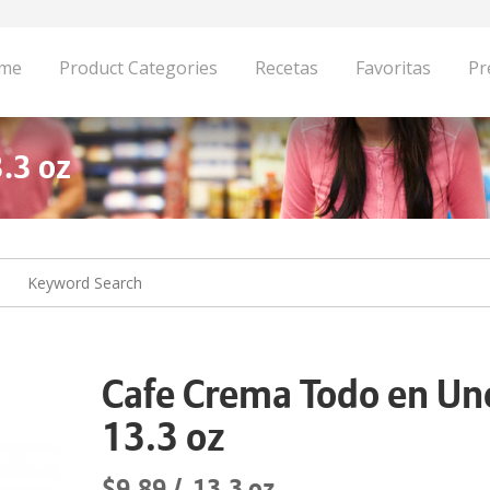
me
Product Categories
Recetas
Favoritas
Pr
.3 oz
Cafe Crema Todo en Un
13.3 oz
$9.89
13.3 oz