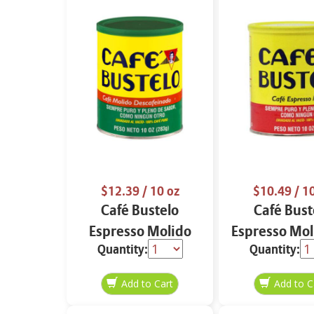
$12.39
/ 10 oz
$10.49
/ 1
Café Bustelo
Café Bust
Espresso Molido
Espresso Mol
Quantity:
Quantity:
Decafeinado 10 oz
oz