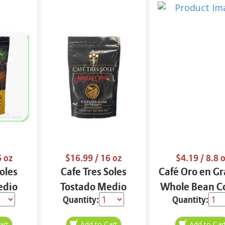
6 oz
$16.99
/ 16 oz
$4.19
/ 8.8 
oles
Cafe Tres Soles
Café Oro en Gr
edio
Tostado Medio
Whole Bean C
Quantity:
Quantity:
 oz
Molido 16 oz
8.8 oz