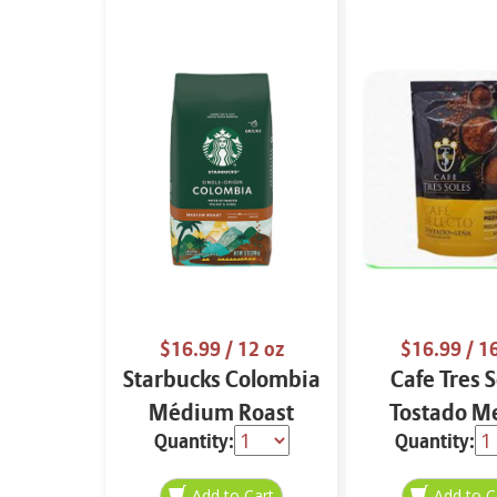
$16.99
/ 12 oz
$16.99
/ 1
Starbucks Colombia
Cafe Tres S
Médium Roast
Tostado M
Quantity:
Quantity:
Ground Coffee 12
Grano 16
oz