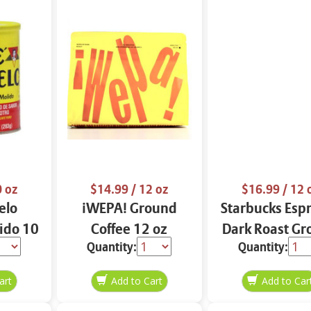
0 oz
$14.99
/ 12 oz
$16.99
/ 12 
elo
¡WEPA! Ground
Starbucks Esp
ido 10
Coffee 12 oz
Dark Roast G
Quantity:
Quantity:
Coffee 12 