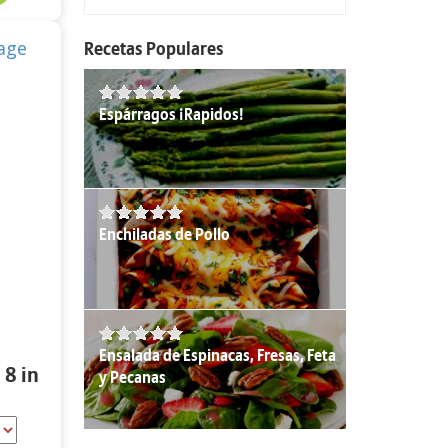
Recetas Populares
Espárragos ¡Rapidos!
Enchiladas de Pollo
Ensalada de Espinacas, Fresas, Feta
 8 in
y Pecanas