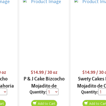
0 oz
$14.99
/ 30 oz
$14.99
/ 30 
ocho
P & J Cake Bizcocho
Swety Cakes
ahoria
Mojadito de
Mojadito de 
Quantity:
Quantity:
Almendra 30 oz.
28 oz.