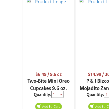
$6.49
/ 9.6 oz
$14.99
/ 3
Two-Bite Mini Oreo
P & J Bizc
Cupcakes 9.6 oz.
Mojadito Zan
Quantity:
Quantity:
25 oz.