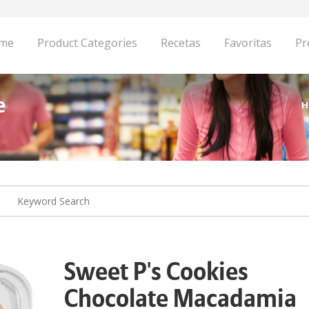
me
Product Categories
Recetas
Favoritas
Pr
e
H
Sweet P's Cookies
Chocolate Macadamia