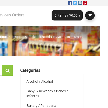
evious Orders
0 Items ( $0.00 )
ome
Sweet P's Cookies Chocolate Macadamia 12.5 oz
Categorías
Alcohol / Alcohol
Baby & newborn / Bebés e
infantes
Bakery / Panadería