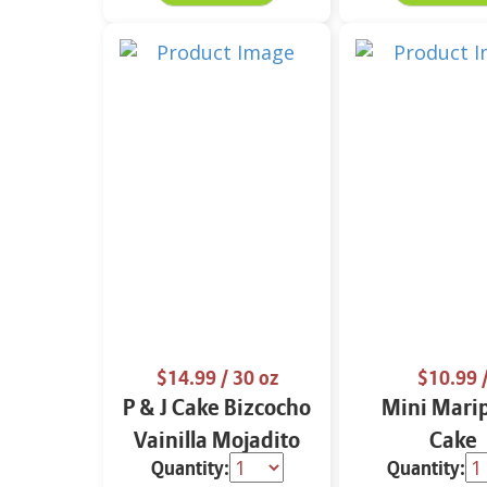
$14.99
/ 30 oz
$10.99
P & J Cake Bizcocho
Mini Mari
Vainilla Mojadito
Cake
Quantity:
Quantity:
30 oz.