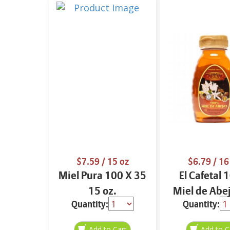
$7.59
/ 15 oz
$6.79
/ 16
Miel Pura 100 X 35
El Cafetal
15 oz.
Miel de Abe
Quantity:
Quantity:
oz