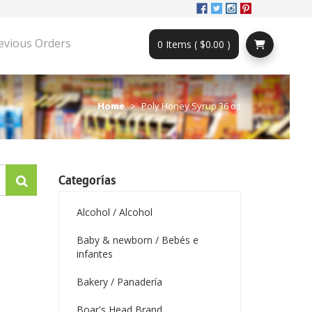
evious Orders
0 Items ( $0.00 )
Home
Poly Honey Syrup 36 oz
Categorías
Alcohol / Alcohol
Baby & newborn / Bebés e
infantes
Bakery / Panadería
Boar's Head Brand