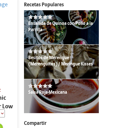
Recetas Populares
Ensalada de Quinoa con Pollo a la
Parrilla
Besitos de Merengue
(Merenguitos) / Meringue Kisses
z
Salsa Roja Mexicana
nic
r Low
.5 oz
Compartir