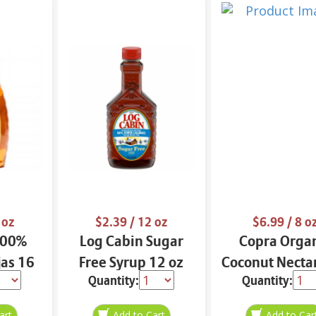
 oz
$2.39
/ 12 oz
$6.99
/ 8 o
 100%
Log Cabin Sugar
Copra Orga
jas 16
Free Syrup 12 oz
Coconut Necta
Quantity:
Quantity:
Glycemic
Sweetener 15