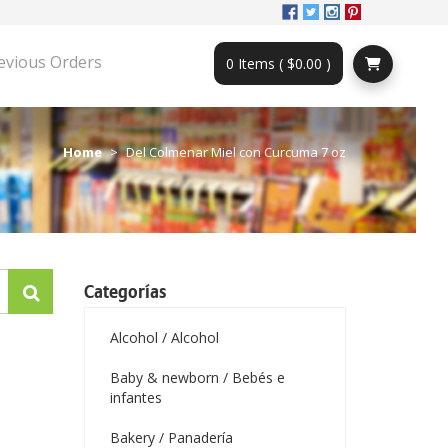
evious Orders
0 Items ( $0.00 )
Home
Del Colmenar Miel con Curcuma 7 oz
Categorías
Alcohol / Alcohol
Baby & newborn / Bebés e
infantes
Bakery / Panadería