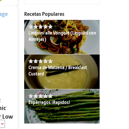
Recetas Populares
Linguini alle Vongole (Linguini con
Almejas)
Crema de Maizena / Breakfast
Custard
z
Espárragos ¡Rapidos!
nic
r Low