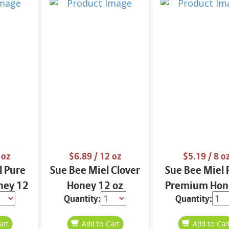
 oz
$6.89
/ 12 oz
$5.19
/ 8 o
l Pure
Sue Bee Miel Clover
Sue Bee Miel 
ney 12
Honey 12 oz
Premium Hon
Quantity:
Quantity:
oz