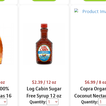
 oz
$2.39
/ 12 oz
$6.99
/ 8 o
 100%
Log Cabin Sugar
Copra Orga
jas 16
Free Syrup 12 oz
Coconut Necta
Quantity:
Quantity:
Glycemic