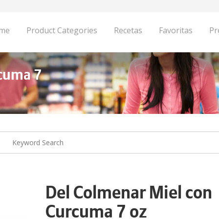
me
Product Categories
Recetas
Favoritas
Pr
rcuma 7
Del Colmenar Miel con
Curcuma 7 oz