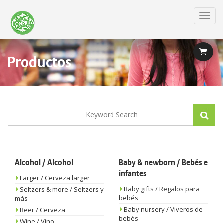
Skip
to
Toggl
main
content
Productos
Alcohol / Alcohol
Baby & newborn / Bebés e
infantes
Larger / Cerveza larger
Baby gifts / Regalos para
Seltzers & more / Seltzers y
bebés
más
Baby nursery / Viveros de
Beer / Cerveza
bebés
Wine / Vino