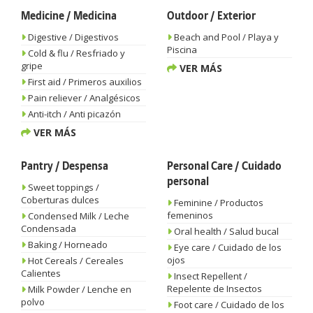
Medicine / Medicina
Outdoor / Exterior
Digestive / Digestivos
Beach and Pool / Playa y
Piscina
Cold & flu / Resfriado y
gripe
VER MÁS
First aid / Primeros auxilios
Pain reliever / Analgésicos
Anti-itch / Anti picazón
VER MÁS
Pantry / Despensa
Personal Care / Cuidado
personal
Sweet toppings /
Coberturas dulces
Feminine / Productos
femeninos
Condensed Milk / Leche
Condensada
Oral health / Salud bucal
Baking / Horneado
Eye care / Cuidado de los
ojos
Hot Cereals / Cereales
Calientes
Insect Repellent /
Repelente de Insectos
Milk Powder / Lenche en
polvo
Foot care / Cuidado de los