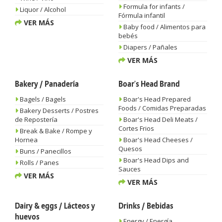
Formula for infants /
Liquor / Alcohol
Fórmula infantil
VER MÁS
Baby food / Alimentos para
bebés
Diapers / Pañales
VER MÁS
Bakery / Panadería
Boar's Head Brand
Bagels / Bagels
Boar's Head Prepared
Foods / Comidas Preparadas
Bakery Desserts / Postres
de Repostería
Boar's Head Deli Meats /
Cortes Frios
Break & Bake / Rompe y
Hornea
Boar's Head Cheeses /
Quesos
Buns / Panecillos
Boar's Head Dips and
Rolls / Panes
Sauces
VER MÁS
VER MÁS
Dairy & eggs / Lácteos y
Drinks / Bebidas
huevos
Energy / Energía