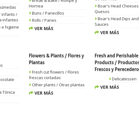
Break & Bake / Rompe y
Hornea
Boar's Head Cheeses 
 húmedas
Quesos
Buns / Panecillos
infants /
Boar's Head Dips and
a infantes
Rolls / Panes
Sauces
 e higiene
VER MÁS
VER MÁS
Flowers & Plants / Flores y
Fresh and Perishable
Plantas
Products / Producto
as
Frescos y Perecedero
Fresh cut flowers / Flores
frescas cortadas
Delicatessen
hocolate
Other plants / Otras plantas
VER MÁS
a Tónica
VER MÁS