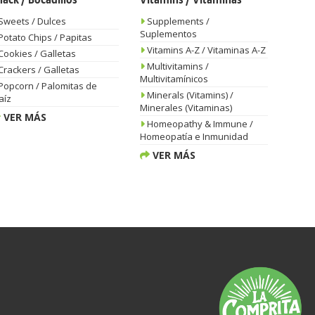
nack / Bocadillos
Vitamins / Vitaminas
Sweets / Dulces
Supplements /
Suplementos
Potato Chips / Papitas
Vitamins A-Z / Vitaminas A-Z
Cookies / Galletas
Multivitamins /
Crackers / Galletas
Multivitamínicos
Popcorn / Palomitas de
Minerals (Vitamins) /
aíz
Minerales (Vitaminas)
VER MÁS
Homeopathy & Immune /
Homeopatía e Inmunidad
VER MÁS