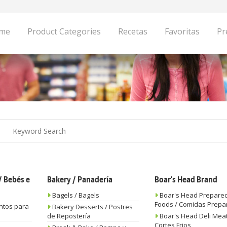
me
Product Categories
Recetas
Favoritas
Pr
 Bebés e
Bakery / Panadería
Boar's Head Brand
Bagels / Bagels
Boar's Head Prepare
Foods / Comidas Prepa
ntos para
Bakery Desserts / Postres
de Repostería
Boar's Head Deli Meat
Cortes Frios