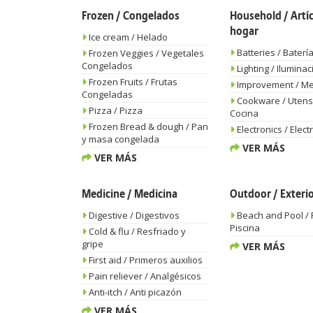
Frozen / Congelados
Household / Artíc
hogar
Ice cream / Helado
Batteries / Baterí
Frozen Veggies / Vegetales
Congelados
Lighting / Iluminac
Frozen Fruits / Frutas
Improvement / Me
Congeladas
Cookware / Utensi
Pizza / Pizza
Cocina
Frozen Bread & dough / Pan
Electronics / Elect
y masa congelada
VER MÁS
VER MÁS
Medicine / Medicina
Outdoor / Exteri
Digestive / Digestivos
Beach and Pool / 
Piscina
Cold & flu / Resfriado y
gripe
VER MÁS
First aid / Primeros auxilios
Pain reliever / Analgésicos
Anti-itch / Anti picazón
VER MÁS