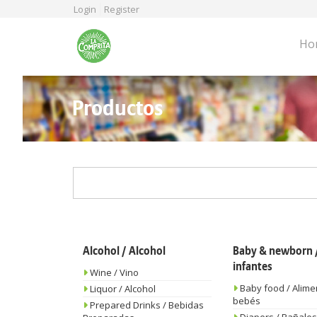
Skip
Login
Register
to
main
Ho
content
Productos
Alcohol / Alcohol
Baby & newborn /
infantes
Wine / Vino
Baby food / Alime
Liquor / Alcohol
bebés
Prepared Drinks / Bebidas