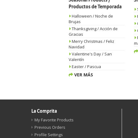
Seasonal Products /
S
Productos de Temporada
Halloween / Noche de
Brujas
Thanksgiving / Acción de
Gracias
Merry Christmas / Feliz
m
Navidad
Valentine's Day / San
Valentín
Easter / Pascua
VER MÁS
La Comprita
My Favorite Products
Previous Orders
Profile Settings