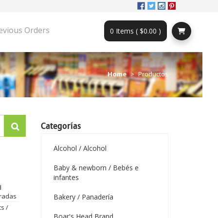
evious Orders
0 Items ( $0.00 )
Home
Productos
Categorías
Alcohol / Alcohol
Baby & newborn / Bebés e
infantes
d
radas
Bakery / Panadería
s /
Boar's Head Brand