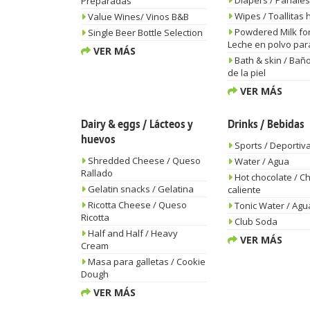
Diapers / Pañales
Preparadas
Wipes / Toallitas
Value Wines/ Vinos B&B
Powdered Milk for 
Single Beer Bottle Selection
Leche en polvo par
VER MÁS
Bath & skin / Baño
de la piel
VER MÁS
Dairy & eggs / Lácteos y
Drinks / Bebidas
huevos
Sports / Deportiv
Shredded Cheese / Queso
Water / Agua
Rallado
Hot chocolate / C
Gelatin snacks / Gelatina
caliente
Ricotta Cheese / Queso
Tonic Water / Agu
Ricotta
Club Soda
Half and Half / Heavy
VER MÁS
Cream
Masa para galletas / Cookie
Dough
VER MÁS