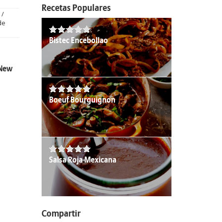
Recetas Populares
 /
de
Bistec Encebollao
 New
Boeuf Bourguignon
Salsa Roja Mexicana
Compartir