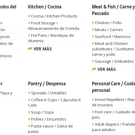
ulos del
Kitchen / Cocina
Meat & Fish / Carne y
Pescado
Cocina / Kitchen Products
as
Chicken / Pollo
Food Storage /
Almacenamiento de Comida
ión
Meats / Carnes
Foil Pans / Bandejas de
joras
Seafood / Mariscos
Aluminio
lios de
Meat and Chicken
VER MÁS
substitutes / Sustitutos
carne y pollo
rónicos
Sausage / Embutidos
VER MÁS
or
Pantry / Despensa
Personal Care / Cuid
personal
Playa y
Spreads / Untables
Insect Repellent / Re
Coffee K-Cups / Cápsulas K
de Insectos
Cafe
Foot care / Cuidado de
Soup / Sopa
pies
Pickles / Encurtidos
Adult diapers / Pañal
Pasta sauce / Salsa de
para adultos
pasta