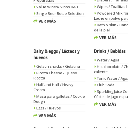
Diapers / Pañales
Preparadas
Wipes / Toallitas
Value Wines/ Vinos B&B
Powdered Milk for 
Single Beer Bottle Selection
Leche en polvo par
VER MÁS
Bath & skin / Baño
de la piel
VER MÁS
Dairy & eggs / Lácteos y
Drinks / Bebidas
huevos
Water / Agua
Gelatin snacks / Gelatina
Hot chocolate / C
caliente
Ricotta Cheese / Queso
Ricotta
Tonic Water / Agu
Half and Half / Heavy
Club Soda
Cream
Sparkling Juice Coc
Masa para galletas / Cookie
Cóctel de jugo es
Dough
VER MÁS
Eggs / Huevos
VER MÁS