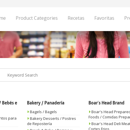
me
Product Categories
Recetas
Favoritas
Pr
 Bebés e
Bakery / Panadería
Boar's Head Brand
Bagels / Bagels
Boar's Head Prepare
Foods / Comidas Prepa
ntos para
Bakery Desserts / Postres
de Repostería
Boar's Head Deli Meat
Cortes Frios