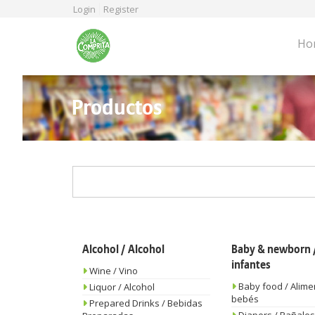
Skip
Login
Register
to
main
Ho
content
Productos
Alcohol / Alcohol
Baby & newborn /
infantes
Wine / Vino
Baby food / Alime
Liquor / Alcohol
bebés
Prepared Drinks / Bebidas