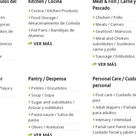
ulos del
Kitchen / Cocina
Meat & Fish / Carne y
Pescado
Cocina / Kitchen Products
ión
Chicken / Pollo
Food Storage /
Almacenamiento de Comida
joras
Meats / Carnes
Foil Pans / Bandejas de
lios de
Seafood / Mariscos
Aluminio
Meat and Chicken
VER MÁS
rónicos
substitutes / Sustitutos
carne y pollo
ar
Sausage / Embutidos
VER MÁS
or
Pantry / Despensa
Personal Care / Cuid
personal
Playa y
Pickles / Encurtidos
Foot care / Cuidado de
Soup / Sopa
pies
Sugar and substitutes /
Adult diapers / Pañal
Azúcar y subtitutos
para adultos
Pasta sauce / Salsa de
Intimacy / Intimidad
pasta
Facial care hand soap
Olives / Aceitunas
Cuidado facial y jabón 
VER MÁS