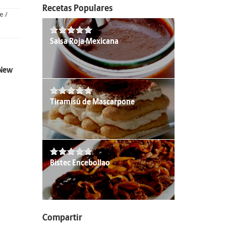
Recetas Populares
e /
Salsa Roja Mexicana
 New
Tiramisú de Mascarpone
Bistec Encebollao
Compartir