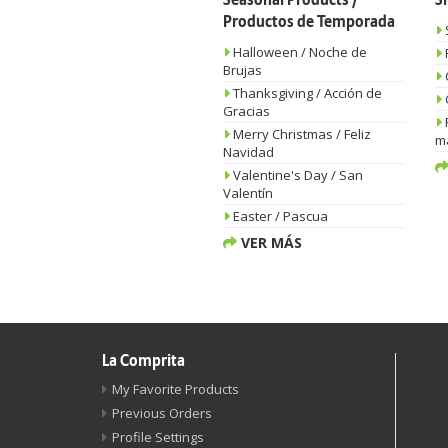
Seasonal Products /
S
Productos de Temporada
Halloween / Noche de
Brujas
Thanksgiving / Acción de
Gracias
Merry Christmas / Feliz
m
Navidad
Valentine's Day / San
Valentín
Easter / Pascua
VER MÁS
La Comprita
My Favorite Products
Previous Orders
Profile Settings