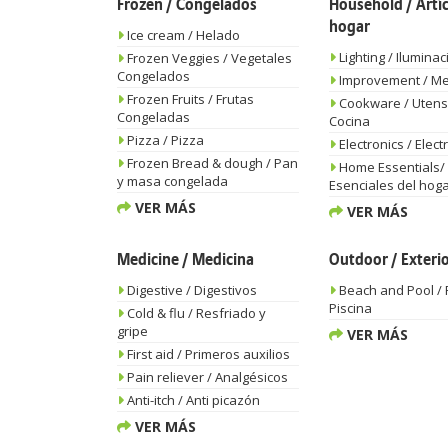
Frozen / Congelados
Household / Artíc
hogar
Ice cream / Helado
Lighting / Iluminac
Frozen Veggies / Vegetales
Congelados
Improvement / Me
Frozen Fruits / Frutas
Cookware / Utensi
Congeladas
Cocina
Pizza / Pizza
Electronics / Elect
Frozen Bread & dough / Pan
Home Essentials/
y masa congelada
Esenciales del hog
VER MÁS
VER MÁS
Medicine / Medicina
Outdoor / Exteri
Digestive / Digestivos
Beach and Pool / 
Piscina
Cold & flu / Resfriado y
gripe
VER MÁS
First aid / Primeros auxilios
Pain reliever / Analgésicos
Anti-itch / Anti picazón
VER MÁS