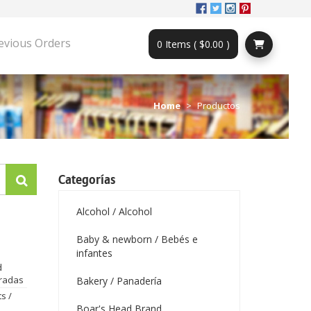
evious Orders
0 Items ( $0.00 )
Home
Productos
Categorías
Alcohol / Alcohol
Baby & newborn / Bebés e
infantes
d
radas
Bakery / Panadería
s /
Boar's Head Brand