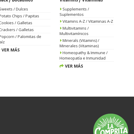
nack / Bocadillos
Vitamins / Vitaminas
Sweets / Dulces
Supplements /
Suplementos
Potato Chips / Papitas
Vitamins A-Z / Vitaminas A-Z
Cookies / Galletas
Multivitamins /
Crackers / Galletas
Multivitamínicos
Popcorn / Palomitas de
Minerals (Vitamins) /
aíz
Minerales (Vitaminas)
VER MÁS
Homeopathy & Immune /
Homeopatía e Inmunidad
VER MÁS