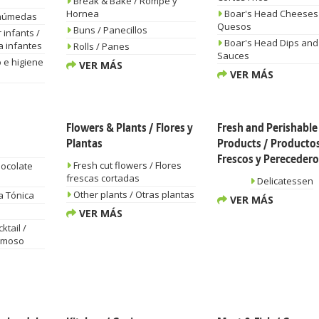
Break & Bake / Rompe y
Hornea
Boar's Head Cheeses 
 húmedas
Quesos
Buns / Panecillos
infants /
Boar's Head Dips and
a infantes
Rolls / Panes
Sauces
 e higiene
VER MÁS
VER MÁS
Flowers & Plants / Flores y
Fresh and Perishable
Plantas
Products / Producto
Frescos y Perecedero
Fresh cut flowers / Flores
hocolate
frescas cortadas
Delicatessen
Other plants / Otras plantas
a Tónica
VER MÁS
VER MÁS
ktail /
pumoso