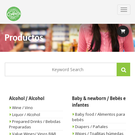
Skip
to
Toggl
main
content
Productos
Alcohol / Alcohol
Baby & newborn / Bebés e
infantes
Wine / Vino
Baby food / Alimentos para
Liquor / Alcohol
bebés
Prepared Drinks / Bebidas
Diapers / Pañales
Preparadas
Wipes / Toallitas húmedas
Value Wines/ Vinos B&B