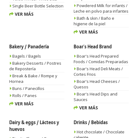
Powdered Milk for infants /
Single Beer Bottle Selection
Leche en polvo para infantes
VER MÁS
Bath & skin / Baño e
higiene de la piel
VER MÁS
Bakery / Panadería
Boar's Head Brand
Bagels / Bagels
Boar's Head Prepared
Foods / Comidas Preparadas
Bakery Desserts / Postres
de Repostería
Boar's Head Deli Meats /
Cortes Frios
Break & Bake / Rompe y
Hornea
Boar's Head Cheeses /
Quesos
Buns / Panecillos
Boar's Head Dips and
Rolls / Panes
Sauces
VER MÁS
VER MÁS
Dairy & eggs / Lácteos y
Drinks / Bebidas
huevos
Hot chocolate / Chocolate
caliente