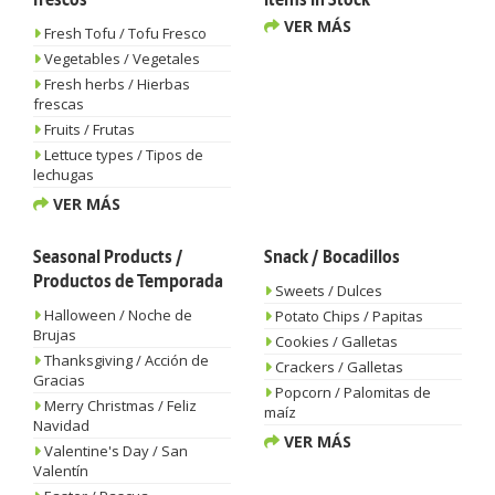
frescos
Items In Stock
VER MÁS
Fresh Tofu / Tofu Fresco
Vegetables / Vegetales
Fresh herbs / Hierbas
frescas
Fruits / Frutas
Lettuce types / Tipos de
lechugas
VER MÁS
Seasonal Products /
Snack / Bocadillos
Productos de Temporada
Sweets / Dulces
Halloween / Noche de
Potato Chips / Papitas
Brujas
Cookies / Galletas
Thanksgiving / Acción de
Crackers / Galletas
Gracias
Popcorn / Palomitas de
Merry Christmas / Feliz
maíz
Navidad
VER MÁS
Valentine's Day / San
Valentín