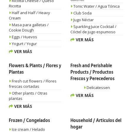
Ricotta Cheese / Queso
Ricotta
Tonic Water / Agua Tónica
Half and Half / Heavy
Club Soda
Cream
Jugo Néctar
Masa para galletas /
Sparkling Juice Cocktail /
Cookie Dough
Cóctel de jugo espumoso
Eggs / Huevos
VER MÁS
Yogurt / Yogur
VER MÁS
Flowers & Plants / Flores y
Fresh and Perishable
Plantas
Products / Productos
Frescos y Perecederos
Fresh cut flowers / Flores
frescas cortadas
Delicatessen
Other plants / Otras
VER MÁS
plantas
VER MÁS
Frozen / Congelados
Household / Artículos del
hogar
Ice cream / Helado