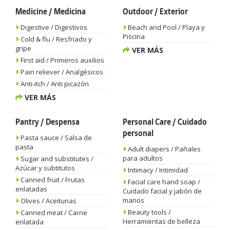
Medicine / Medicina
Outdoor / Exterior
Digestive / Digestivos
Beach and Pool / Playa y
Piscina
Cold & flu / Resfriado y
gripe
VER MÁS
First aid / Primeros auxilios
Pain reliever / Analgésicos
Anti-itch / Anti picazón
VER MÁS
Pantry / Despensa
Personal Care / Cuidado
personal
Pasta sauce / Salsa de
pasta
Adult diapers / Pañales
para adultos
Sugar and substitutes /
Azúcar y subtitutos
Intimacy / Intimidad
Canned fruit / Frutas
Facial care hand soap /
enlatadas
Cuidado facial y jabón de
manos
Olives / Aceitunas
Beauty tools /
Canned meat / Carne
Herramientas de belleza
enlatada