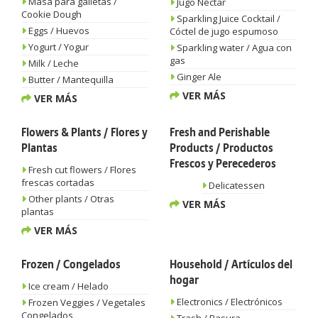
Masa para galletas /
Jugo Néctar
Cookie Dough
Sparkling Juice Cocktail /
Eggs / Huevos
Cóctel de jugo espumoso
Yogurt / Yogur
Sparkling water / Agua con
gas
Milk / Leche
Ginger Ale
Butter / Mantequilla
VER MÁS
VER MÁS
Flowers & Plants / Flores y
Fresh and Perishable
Plantas
Products / Productos
Frescos y Perecederos
Fresh cut flowers / Flores
frescas cortadas
Delicatessen
Other plants / Otras
VER MÁS
plantas
VER MÁS
Frozen / Congelados
Household / Artículos del
hogar
Ice cream / Helado
Electronics / Electrónicos
Frozen Veggies / Vegetales
Congelados