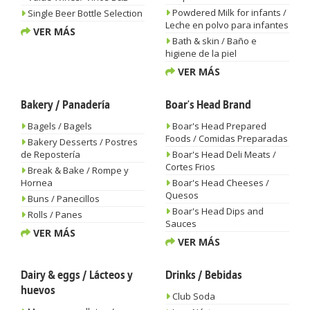
Powdered Milk for infants /
Single Beer Bottle Selection
Leche en polvo para infantes
VER MÁS
Bath & skin / Baño e
higiene de la piel
VER MÁS
Bakery / Panadería
Boar's Head Brand
Bagels / Bagels
Boar's Head Prepared
Foods / Comidas Preparadas
Bakery Desserts / Postres
de Repostería
Boar's Head Deli Meats /
Cortes Frios
Break & Bake / Rompe y
Hornea
Boar's Head Cheeses /
Quesos
Buns / Panecillos
Boar's Head Dips and
Rolls / Panes
Sauces
VER MÁS
VER MÁS
Dairy & eggs / Lácteos y
Drinks / Bebidas
huevos
Club Soda