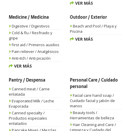
VER MÁS
Medicine / Medicina
Outdoor / Exterior
Digestive / Digestivos
Beach and Pool / Playa y
Piscina
Cold & flu / Resfriado y
gripe
VER MÁS
First aid / Primeros auxilios
Pain reliever / Analgésicos
Anti-itch / Anti picazón
VER MÁS
Pantry / Despensa
Personal Care / Cuidado
personal
Canned meat / Carne
enlatada
Facial care hand soap /
Cuidado facial y jabón de
Evaporated Milk / Leche
manos
Evaporada
Beauty tools /
Canned specialty /
Herramientas de belleza
Productos especiales
enlatados
Hair Cleaning and Care /
Limpieza y Cuidado del
Pancake Mixes / Mezclas