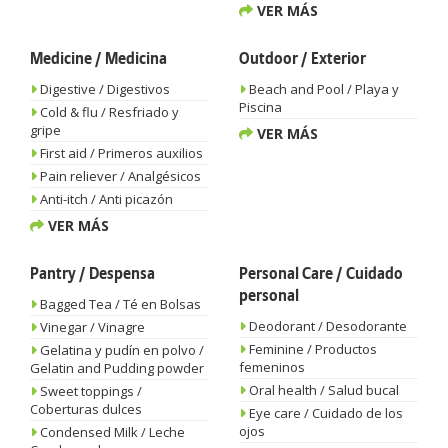
VER MÁS
Medicine / Medicina
Outdoor / Exterior
Digestive / Digestivos
Beach and Pool / Playa y
Piscina
Cold & flu / Resfriado y
gripe
VER MÁS
First aid / Primeros auxilios
Pain reliever / Analgésicos
Anti-itch / Anti picazón
VER MÁS
Pantry / Despensa
Personal Care / Cuidado
personal
Bagged Tea / Té en Bolsas
Deodorant / Desodorante
Vinegar / Vinagre
Feminine / Productos
Gelatina y pudín en polvo /
femeninos
Gelatin and Pudding powder
Oral health / Salud bucal
Sweet toppings /
Coberturas dulces
Eye care / Cuidado de los
ojos
Condensed Milk / Leche