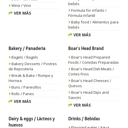
bebés
Wine / Vino
Formula for infants /
VER MÁS
Fórmula infantil
Baby food / Alimentos para
bebés
VER MÁS
Bakery / Panadería
Boar's Head Brand
Bagels / Bagels
Boar's Head Prepared
Foods / Comidas Preparadas
Bakery Desserts / Postres
de Repostería
Boar's Head Deli Meats /
Cortes Frios
Break & Bake / Rompe y
Hornea
Boar's Head Cheeses /
Quesos
Buns / Panecillos
Boar's Head Dips and
Rolls / Panes
Sauces
VER MÁS
VER MÁS
Dairy & eggs / Lácteos y
Drinks / Bebidas
huevos
Flavored water / Agua