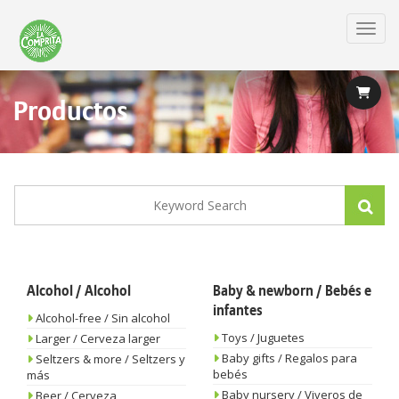
Skip
to
Toggl
main
content
Productos
Alcohol / Alcohol
Baby & newborn / Bebés e
infantes
Alcohol-free / Sin alcohol
Toys / Juguetes
Larger / Cerveza larger
Baby gifts / Regalos para
Seltzers & more / Seltzers y
bebés
más
Baby nursery / Viveros de
Beer / Cerveza