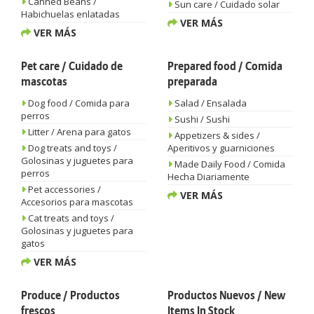
Canned Beans /
Sun care / Cuidado solar
Habichuelas enlatadas
VER MÁS
VER MÁS
Pet care / Cuidado de
Prepared food / Comida
mascotas
preparada
Dog food / Comida para
Salad / Ensalada
perros
Sushi / Sushi
Litter / Arena para gatos
Appetizers & sides /
Dog treats and toys /
Aperitivos y guarniciones
Golosinas y juguetes para
Made Daily Food / Comida
perros
Hecha Diariamente
Pet accessories /
VER MÁS
Accesorios para mascotas
Cat treats and toys /
Golosinas y juguetes para
gatos
VER MÁS
Produce / Productos
Productos Nuevos / New
frescos
Items In Stock