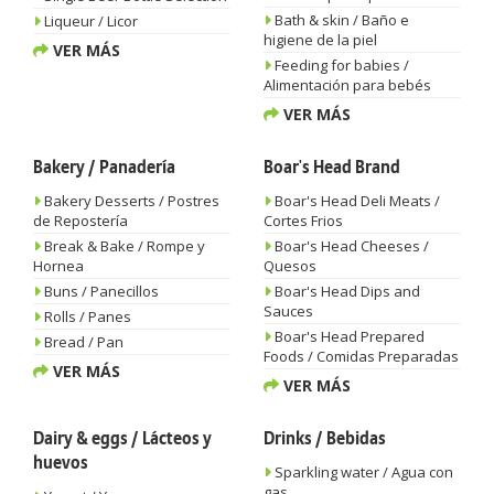
Bath & skin / Baño e
Liqueur / Licor
higiene de la piel
VER MÁS
Feeding for babies /
Alimentación para bebés
VER MÁS
Bakery / Panadería
Boar's Head Brand
Bakery Desserts / Postres
Boar's Head Deli Meats /
de Repostería
Cortes Frios
Break & Bake / Rompe y
Boar's Head Cheeses /
Hornea
Quesos
Buns / Panecillos
Boar's Head Dips and
Sauces
Rolls / Panes
Boar's Head Prepared
Bread / Pan
Foods / Comidas Preparadas
VER MÁS
VER MÁS
Dairy & eggs / Lácteos y
Drinks / Bebidas
huevos
Sparkling water / Agua con
gas