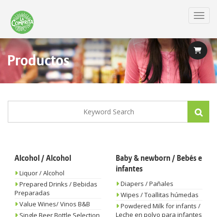
Skip
to
Toggl
main
content
Productos
Alcohol / Alcohol
Baby & newborn / Bebés e
infantes
Liquor / Alcohol
Diapers / Pañales
Prepared Drinks / Bebidas
Preparadas
Wipes / Toallitas húmedas
Value Wines/ Vinos B&B
Powdered Milk for infants /
Leche en polvo para infantes
Single Beer Bottle Selection