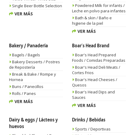
Powdered Milk for infants /
Single Beer Bottle Selection
Leche en polvo para infantes
VER MÁS
Bath & skin / Baño e
higiene de la piel
VER MÁS
Bakery / Panadería
Boar's Head Brand
Bagels / Bagels
Boar's Head Prepared
Foods / Comidas Preparadas
Bakery Desserts / Postres
de Repostería
Boar's Head Deli Meats /
Cortes Frios
Break & Bake / Rompe y
Hornea
Boar's Head Cheeses /
Quesos
Buns / Panecillos
Boar's Head Dips and
Rolls / Panes
Sauces
VER MÁS
VER MÁS
Dairy & eggs / Lácteos y
Drinks / Bebidas
huevos
Sports / Deportivas