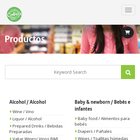
Skip
to
Toggl
main
content
Productos
Alcohol / Alcohol
Baby & newborn / Bebés e
infantes
Wine / Vino
Baby food / Alimentos para
Liquor / Alcohol
bebés
Prepared Drinks / Bebidas
Diapers / Pañales
Preparadas
Wipes / Toallitas húmedas
Value Wines/ Vinos B&B