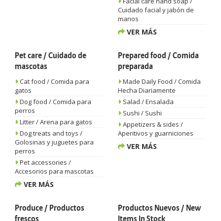
Facial care hand soap /
Cuidado facial y jabón de
manos
VER MÁS
Pet care / Cuidado de
Prepared food / Comida
mascotas
preparada
Cat food / Comida para
Made Daily Food / Comida
gatos
Hecha Diariamente
Dog food / Comida para
Salad / Ensalada
perros
Sushi / Sushi
Litter / Arena para gatos
Appetizers & sides /
Dog treats and toys /
Aperitivos y guarniciones
Golosinas y juguetes para
VER MÁS
perros
Pet accessories /
Accesorios para mascotas
VER MÁS
Produce / Productos
Productos Nuevos / New
frescos
Items In Stock