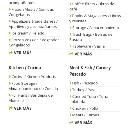
acompañantes
Coffee filters / Filtros de
café
Frozen Meals / Comidas
Congeladas
Books & Magazines / Libros
y revistas
Appetizers & side dishes /
Aperitivos y acompañantes
Storage / Almacenamiento
Ice cream / Helado
Trash Bags / Bolsas de
Basura
Frozen Veggies / Vegetales
Congelados
Tableware / Vajilla
VER MÁS
VER MÁS
Kitchen / Cocina
Meat & Fish / Carne y
Pescado
Cocina / Kitchen Products
Fish / Pescado
Food Storage /
Almacenamiento de Comida
Turkey / Pavo
Foil Pans / Bandejas de
Canned Tuna / Tuna
Aluminio
enlatada
VER MÁS
Chicken / Pollo
Meats / Carnes
VER MÁS