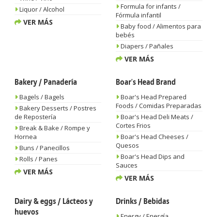
Formula for infants /
Liquor / Alcohol
Fórmula infantil
VER MÁS
Baby food / Alimentos para
bebés
Diapers / Pañales
VER MÁS
Bakery / Panadería
Boar's Head Brand
Bagels / Bagels
Boar's Head Prepared
Foods / Comidas Preparadas
Bakery Desserts / Postres
de Repostería
Boar's Head Deli Meats /
Cortes Frios
Break & Bake / Rompe y
Hornea
Boar's Head Cheeses /
Quesos
Buns / Panecillos
Boar's Head Dips and
Rolls / Panes
Sauces
VER MÁS
VER MÁS
Dairy & eggs / Lácteos y
Drinks / Bebidas
huevos
Energy / Energía