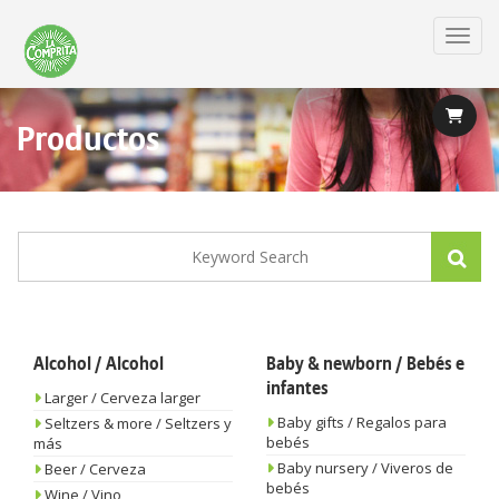
Skip
to
Toggl
main
content
Productos
Alcohol / Alcohol
Baby & newborn / Bebés e
infantes
Larger / Cerveza larger
Baby gifts / Regalos para
Seltzers & more / Seltzers y
bebés
más
Baby nursery / Viveros de
Beer / Cerveza
bebés
Wine / Vino