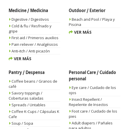
Medicine / Medicina
Outdoor / Exterior
Digestive / Digestivos
Beach and Pool / Playa y
Piscina
Cold & flu / Resfriado y
gripe
VER MÁS
First aid / Primeros auxilios
Pain reliever / Analgésicos
Anti-itch / Anti picazón
VER MÁS
Pantry / Despensa
Personal Care / Cuidado
personal
Coffee beans / Granos de
café
Eye care / Cuidado de los
ojos
Savory toppings /
Coberturas saladas
Insect Repellent /
Repelente de Insectos
Spreads / Untables
Foot care / Cuidado de los
Coffee K-Cups / Cápsulas K
pies
Cafe
Adult diapers / Pañales
Soup / Sopa
para adultos