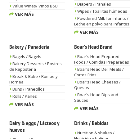
Diapers / Pañales
Value Wines/ Vinos B&B
Wipes / Toallitas húmedas
VER MÁS
Powdered Milk for infants /
Leche en polvo para infantes
VER MÁS
Bakery / Panadería
Boar's Head Brand
Bagels / Bagels
Boar's Head Prepared
Foods / Comidas Preparadas
Bakery Desserts / Postres
de Repostería
Boar's Head Deli Meats /
Cortes Frios
Break & Bake / Rompe y
Hornea
Boar's Head Cheeses /
Quesos
Buns / Panecillos
Boar's Head Dips and
Rolls / Panes
Sauces
VER MÁS
VER MÁS
Dairy & eggs / Lácteos y
Drinks / Bebidas
huevos
Nutrition & shakes /
Nutrición y batidos