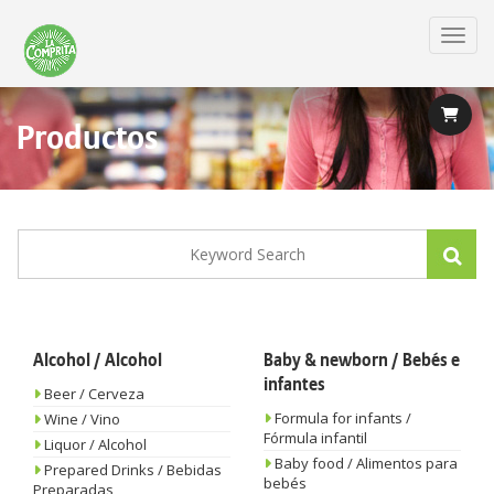
Skip
to
Toggl
main
content
Productos
Alcohol / Alcohol
Baby & newborn / Bebés e
infantes
Beer / Cerveza
Formula for infants /
Wine / Vino
Fórmula infantil
Liquor / Alcohol
Baby food / Alimentos para
Prepared Drinks / Bebidas
bebés
Preparadas