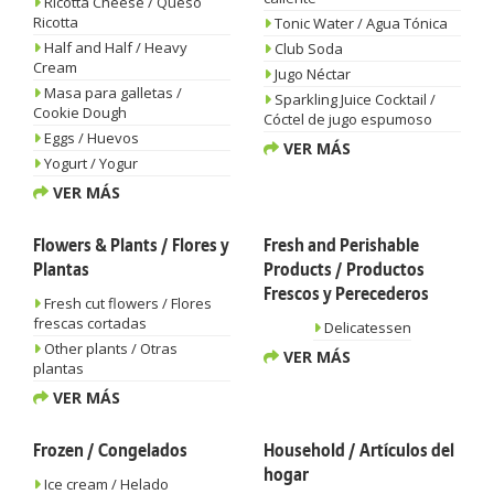
Ricotta Cheese / Queso
Ricotta
Tonic Water / Agua Tónica
Half and Half / Heavy
Club Soda
Cream
Jugo Néctar
Masa para galletas /
Sparkling Juice Cocktail /
Cookie Dough
Cóctel de jugo espumoso
Eggs / Huevos
VER MÁS
Yogurt / Yogur
VER MÁS
Flowers & Plants / Flores y
Fresh and Perishable
Plantas
Products / Productos
Frescos y Perecederos
Fresh cut flowers / Flores
frescas cortadas
Delicatessen
Other plants / Otras
VER MÁS
plantas
VER MÁS
Frozen / Congelados
Household / Artículos del
hogar
Ice cream / Helado