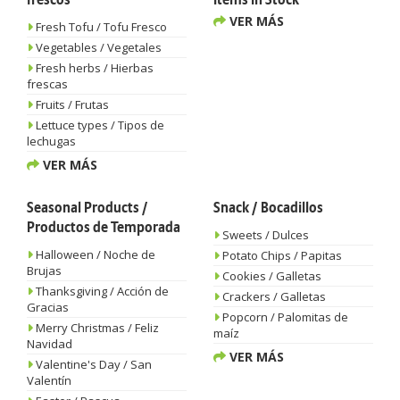
frescos
Items In Stock
VER MÁS
Fresh Tofu / Tofu Fresco
Vegetables / Vegetales
Fresh herbs / Hierbas
frescas
Fruits / Frutas
Lettuce types / Tipos de
lechugas
VER MÁS
Seasonal Products /
Snack / Bocadillos
Productos de Temporada
Sweets / Dulces
Halloween / Noche de
Potato Chips / Papitas
Brujas
Cookies / Galletas
Thanksgiving / Acción de
Crackers / Galletas
Gracias
Popcorn / Palomitas de
Merry Christmas / Feliz
maíz
Navidad
VER MÁS
Valentine's Day / San
Valentín