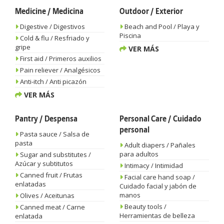
Medicine / Medicina
Outdoor / Exterior
Digestive / Digestivos
Beach and Pool / Playa y
Piscina
Cold & flu / Resfriado y
gripe
VER MÁS
First aid / Primeros auxilios
Pain reliever / Analgésicos
Anti-itch / Anti picazón
VER MÁS
Pantry / Despensa
Personal Care / Cuidado
personal
Pasta sauce / Salsa de
pasta
Adult diapers / Pañales
para adultos
Sugar and substitutes /
Azúcar y subtitutos
Intimacy / Intimidad
Canned fruit / Frutas
Facial care hand soap /
enlatadas
Cuidado facial y jabón de
manos
Olives / Aceitunas
Beauty tools /
Canned meat / Carne
Herramientas de belleza
enlatada