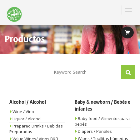
Skip
to
Toggl
main
content
Productos
Alcohol / Alcohol
Baby & newborn / Bebés e
infantes
Wine / Vino
Baby food / Alimentos para
Liquor / Alcohol
bebés
Prepared Drinks / Bebidas
Diapers / Pañales
Preparadas
Wipes / Toallitas húmedas
Value Wines/ Vinos B&B