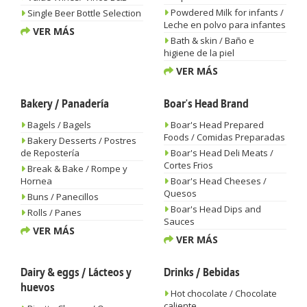
Powdered Milk for infants /
Single Beer Bottle Selection
Leche en polvo para infantes
VER MÁS
Bath & skin / Baño e
higiene de la piel
VER MÁS
Bakery / Panadería
Boar's Head Brand
Bagels / Bagels
Boar's Head Prepared
Foods / Comidas Preparadas
Bakery Desserts / Postres
de Repostería
Boar's Head Deli Meats /
Cortes Frios
Break & Bake / Rompe y
Hornea
Boar's Head Cheeses /
Quesos
Buns / Panecillos
Boar's Head Dips and
Rolls / Panes
Sauces
VER MÁS
VER MÁS
Dairy & eggs / Lácteos y
Drinks / Bebidas
huevos
Hot chocolate / Chocolate
caliente