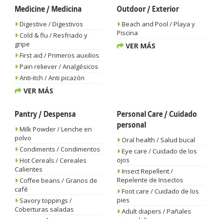
Medicine / Medicina
Outdoor / Exterior
Digestive / Digestivos
Beach and Pool / Playa y
Piscina
Cold & flu / Resfriado y
gripe
VER MÁS
First aid / Primeros auxilios
Pain reliever / Analgésicos
Anti-itch / Anti picazón
VER MÁS
Pantry / Despensa
Personal Care / Cuidado
personal
Milk Powder / Lenche en
polvo
Oral health / Salud bucal
Condiments / Condimentos
Eye care / Cuidado de los
ojos
Hot Cereals / Cereales
Calientes
Insect Repellent /
Repelente de Insectos
Coffee beans / Granos de
café
Foot care / Cuidado de los
pies
Savory toppings /
Coberturas saladas
Adult diapers / Pañales