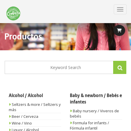
Skip
to
Toggl
main
content
Productos
Alcohol / Alcohol
Baby & newborn / Bebés e
infantes
Seltzers & more / Seltzers y
más
Baby nursery / Viveros de
bebés
Beer / Cerveza
Formula for infants /
Wine / Vino
Fórmula infantil
Liquor / Alcohol