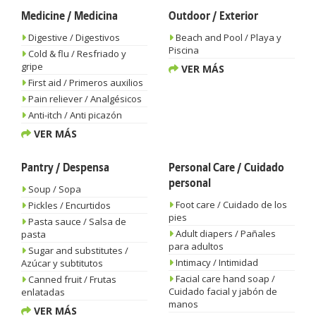
Medicine / Medicina
Outdoor / Exterior
Digestive / Digestivos
Beach and Pool / Playa y
Piscina
Cold & flu / Resfriado y
gripe
VER MÁS
First aid / Primeros auxilios
Pain reliever / Analgésicos
Anti-itch / Anti picazón
VER MÁS
Pantry / Despensa
Personal Care / Cuidado
personal
Soup / Sopa
Foot care / Cuidado de los
Pickles / Encurtidos
pies
Pasta sauce / Salsa de
Adult diapers / Pañales
pasta
para adultos
Sugar and substitutes /
Intimacy / Intimidad
Azúcar y subtitutos
Facial care hand soap /
Canned fruit / Frutas
Cuidado facial y jabón de
enlatadas
manos
VER MÁS