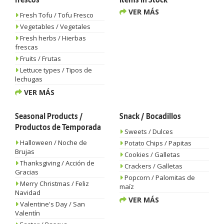
frescos
Items In Stock
VER MÁS
Fresh Tofu / Tofu Fresco
Vegetables / Vegetales
Fresh herbs / Hierbas
frescas
Fruits / Frutas
Lettuce types / Tipos de
lechugas
VER MÁS
Seasonal Products /
Snack / Bocadillos
Productos de Temporada
Sweets / Dulces
Halloween / Noche de
Potato Chips / Papitas
Brujas
Cookies / Galletas
Thanksgiving / Acción de
Crackers / Galletas
Gracias
Popcorn / Palomitas de
Merry Christmas / Feliz
maíz
Navidad
VER MÁS
Valentine's Day / San
Valentín