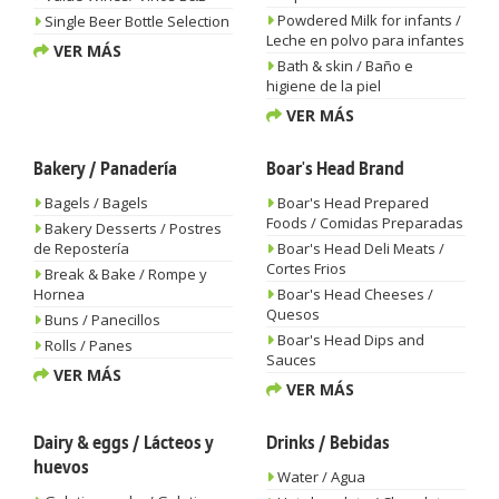
Powdered Milk for infants /
Single Beer Bottle Selection
Leche en polvo para infantes
VER MÁS
Bath & skin / Baño e
higiene de la piel
VER MÁS
Bakery / Panadería
Boar's Head Brand
Bagels / Bagels
Boar's Head Prepared
Foods / Comidas Preparadas
Bakery Desserts / Postres
de Repostería
Boar's Head Deli Meats /
Cortes Frios
Break & Bake / Rompe y
Hornea
Boar's Head Cheeses /
Quesos
Buns / Panecillos
Boar's Head Dips and
Rolls / Panes
Sauces
VER MÁS
VER MÁS
Dairy & eggs / Lácteos y
Drinks / Bebidas
huevos
Water / Agua