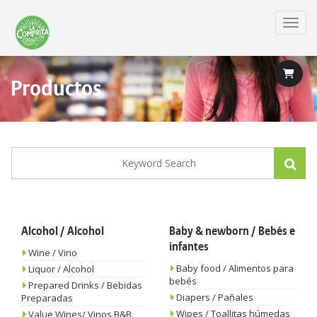
Skip
to
Toggl
main
content
Productos
Alcohol / Alcohol
Baby & newborn / Bebés e
infantes
Wine / Vino
Baby food / Alimentos para
Liquor / Alcohol
bebés
Prepared Drinks / Bebidas
Diapers / Pañales
Preparadas
Wipes / Toallitas húmedas
Value Wines/ Vinos B&B