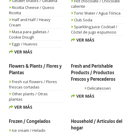
Gelatin snacks / Gelatina
Hot chocolate / Chocolate
caliente
Ricotta Cheese / Queso
Ricotta
Tonic Water / Agua Tónica
Half and Half / Heavy
Club Soda
Cream
Sparkling Juice Cocktail /
Masa para galletas /
Cóctel de jugo espumoso
Cookie Dough
VER MÁS
Eggs / Huevos
VER MÁS
Flowers & Plants / Flores y
Fresh and Perishable
Plantas
Products / Productos
Frescos y Perecederos
Fresh cut flowers / Flores
frescas cortadas
Delicatessen
Other plants / Otras
VER MÁS
plantas
VER MÁS
Frozen / Congelados
Household / Artículos del
hogar
Ice cream / Helado