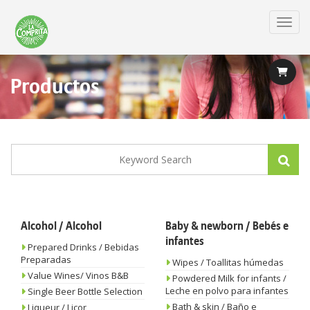
Skip
to
Toggl
main
content
Productos
Alcohol / Alcohol
Baby & newborn / Bebés e
infantes
Prepared Drinks / Bebidas
Preparadas
Wipes / Toallitas húmedas
Value Wines/ Vinos B&B
Powdered Milk for infants /
Leche en polvo para infantes
Single Beer Bottle Selection
Bath & skin / Baño e
Liqueur / Licor