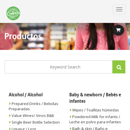
Skip
to
Toggl
main
content
Productos
Alcohol / Alcohol
Baby & newborn / Bebés e
infantes
Prepared Drinks / Bebidas
Preparadas
Wipes / Toallitas húmedas
Value Wines/ Vinos B&B
Powdered Milk for infants /
Leche en polvo para infantes
Single Beer Bottle Selection
Bath & skin / Baño e
Liqueur / Licor